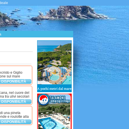
ideale
a
ecristo e Giglio
ione sul mare
 DISPONIBILITÀ
cana, nel cuore del
a tra ulivi secolari
 DISPONIBILITÀ
 di una pineta
nde e roulotte alla
 DISPONIBILITÀ