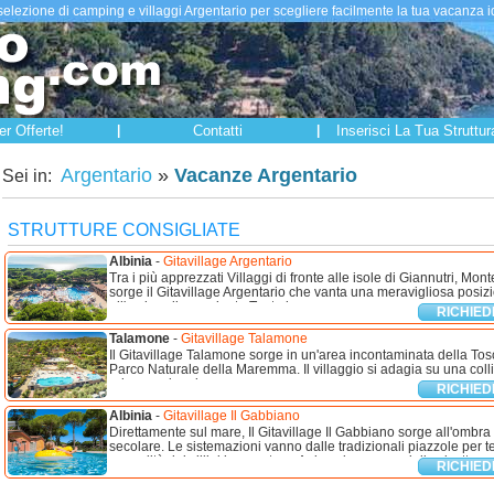
elezione di camping e villaggi Argentario per scegliere facilmente la tua vacanza 
r Offerte!
|
Contatti
|
Inserisci La Tua Struttur
Argentario
»
Vacanze Argentario
Sei in:
STRUTTURE CONSIGLIATE
Albinia
-
Gitavillage Argentario
Tra i più apprezzati Villaggi di fronte alle isole di Giannutri, Mont
sorge il Gitavillage Argentario che vanta una meravigliosa posiz
all'ombra di una pineta.Tante le ...
RICHIEDI
Talamone
-
Gitavillage Talamone
Il Gitavillage Talamone sorge in un'area incontaminata della Tos
Parco Naturale della Maremma. Il villaggio si adagia su una collin
ed una spiaggia ...
RICHIEDI
Albinia
-
Gitavillage Il Gabbiano
Direttamente sul mare, Il Gitavillage Il Gabbiano sorge all'ombra
secolare. Le sistemazioni vanno dalle tradizionali piazzole per te
comodità dei villini in muratura. Animazione, campi di calcetto ...
RICHIEDI