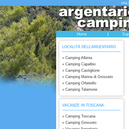
una s
Home
|
Supe
LOCALITÀ DELL'ARGENTARIO:
» Camping Albinia
» Camping Capalbio
» Camping Castiglione
» Camping Marina di Grosseto
» Camping Orbetello
» Camping Talamone
VACANZE IN TOSCANA:
» Camping Toscana
» Camping Grosseto
» Vacanze Argentario